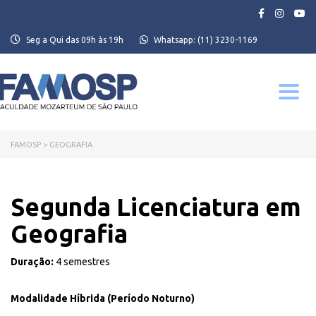
Seg a Qui das 09h às 19h
Whatsapp:
(11) 3230-1169
Toggle
navigati
FAMOSP
>
GEOGRAFIA
Segunda Licenciatura em
Geografia
Duração:
4 semestres
Modalidade Híbrida (Período Noturno)