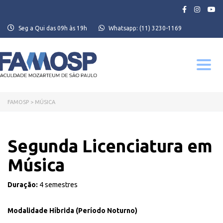
Seg a Qui das 09h às 19h
Whatsapp:
(11) 3230-1169
Toggle
navigati
FAMOSP
>
MÚSICA
Segunda Licenciatura em
Música
Duração:
4 semestres
Modalidade Híbrida (Período Noturno)