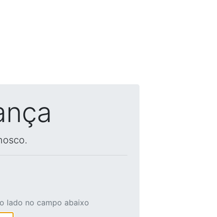
ança
nosco.
ao lado no campo abaixo