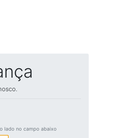
ança
nosco.
ao lado no campo abaixo