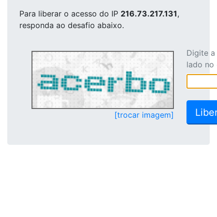
Para liberar o acesso
do IP
216.73.217.131
,
responda ao desafio abaixo.
Digite 
lado no
[trocar imagem]