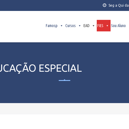
Seg a Qui da
Famosp
Cursos
EAD
FIES
Sou Aluno
UCAÇÃO ESPECIAL