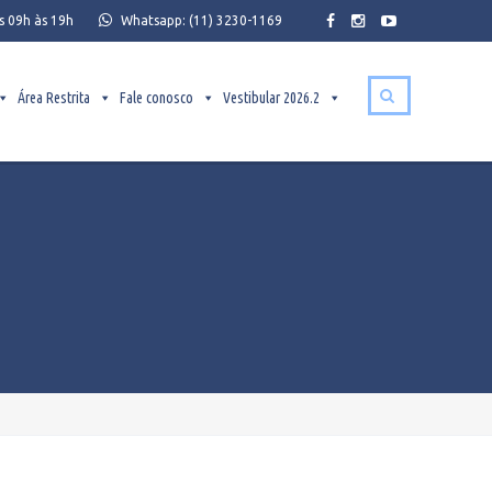
s 09h às 19h
Whatsapp:
(11) 3230-1169
Área Restrita
Fale conosco
Vestibular 2026.2