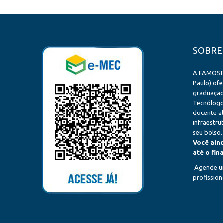
SOBRE
A FAMOSP
Paulo) ofe
graduação 
Tecnólogo
docente a
infraestr
seu bolso.
Você ain
até o fin
Agende um
profissiona