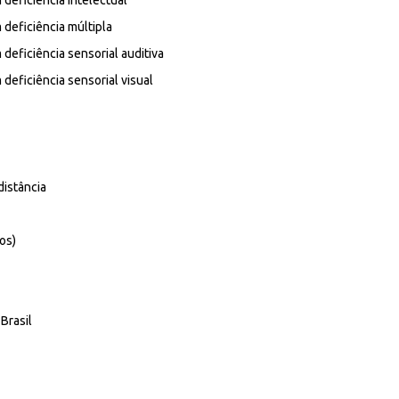
eficiência intelectual
deficiência múltipla
eficiência sensorial auditiva
eficiência sensorial visual
distância
os)
Brasil