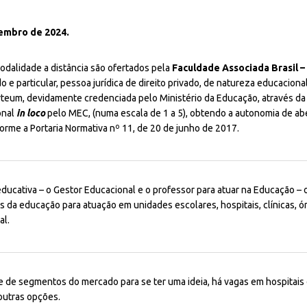
tembro de 2024.
dalidade a distância são ofertados pela
Faculdade Associada Brasil 
e particular, pessoa jurídica de direito privado, de natureza educacional,
rteum, devidamente credenciada pelo Ministério da Educação, através d
onal
in loco
pelo MEC, (numa escala de 1 a 5), obtendo a autonomia de abe
nforme a Portaria Normativa nº 11, de 20 de junho de 2017.
educativa – o Gestor Educacional e o professor para atuar na Educação –
os da educação para atuação em unidades escolares, hospitais, clínicas, 
al.
 de segmentos do mercado para se ter uma ideia, há vagas em hospitais d
 outras opções.