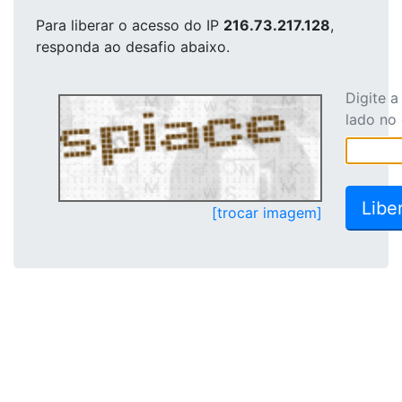
Para liberar o acesso
do IP
216.73.217.128
,
responda ao desafio abaixo.
Digite 
lado no
[trocar imagem]