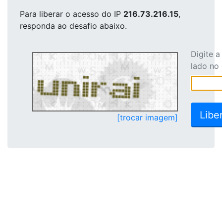
Para liberar o acesso
do IP
216.73.216.15
,
responda ao desafio abaixo.
Digite 
lado no
[trocar imagem]