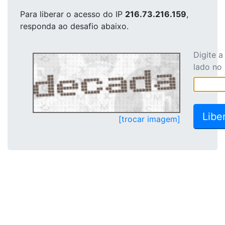
Para liberar o acesso
do IP
216.73.216.159
,
responda ao desafio abaixo.
Digite 
lado no
[trocar imagem]