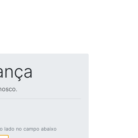
ança
nosco.
ao lado no campo abaixo