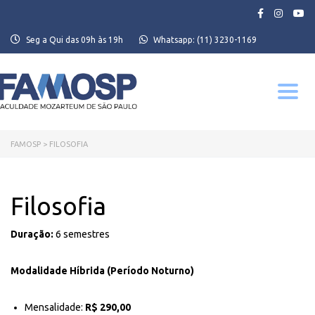
Seg a Qui das 09h às 19h
Whatsapp:
(11) 3230-1169
Toggle
navigati
FAMOSP
>
FILOSOFIA
Filosofia
Duração:
6 semestres
Modalidade Híbrida (Período Noturno)
Mensalidade:
R$ 290,00