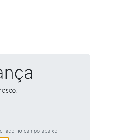
ança
nosco.
ao lado no campo abaixo